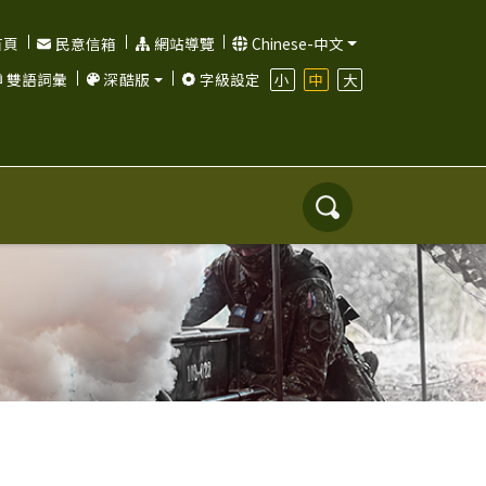
首頁
民意信箱
網站導覽
Chinese-中文
小
中
大
雙語詞彙
深酷版
字級設定
搜
尋