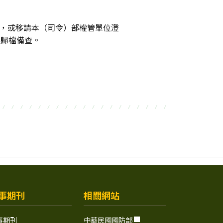
報，或移請本（司令）部權管單位澄
案歸檔備查。
事期刊
相關網站
事期刊
中華民國國防部