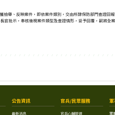
帳號接獲檢舉、反映案件，即依案件類別，交由所隸保防部門查證回
責長官批示，奉核後視案件類型及查證情形，妥予回覆，嗣將全
公告資訊
官兵/民眾服務
軍
最新消息
官兵心輔管道
軍