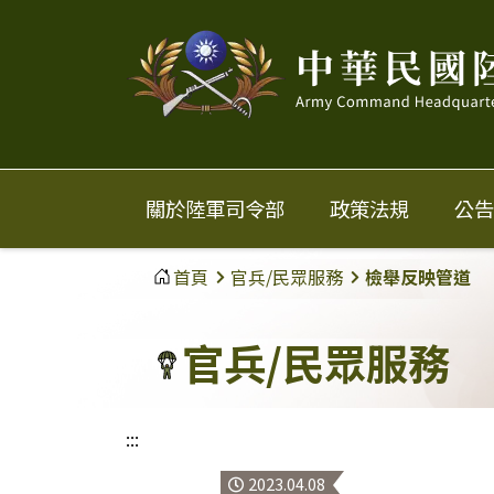
中
華
民
國
關於陸軍司令部
政策法規
公告
陸
首頁
官兵/民眾服務
檢舉反映管道
軍
官兵/民眾服務
:::
2023.04.08