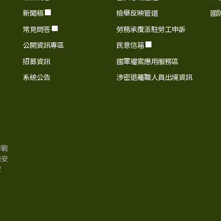
新聞稿
檢舉反映管道
國
常見問答
勞務承攬派駐勞工申訴
公開資訊專區
民意信箱
招募資訊
國軍檔案應用服務區
系統公告
涉密退離職人員出境資訊
作戰
施安
空