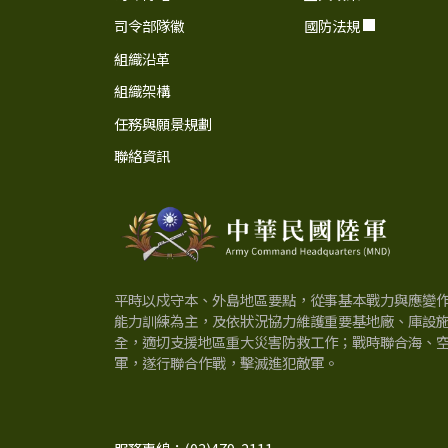
司令部隊徽
國防法規
組織沿革
組織架構
任務與願景規劃
聯絡資訊
中
華
平時以戍守本、外島地區要點，從事基本戰力與應變
民
能力訓練為主，及依狀況協力維護重要基地廠、庫設
全，適切支援地區重大災害防救工作；戰時聯合海、
軍，遂行聯合作戰，擊滅進犯敵軍。
國
陸