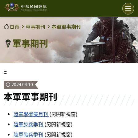
中
選
單
華
民
首頁
軍事期刊
本軍軍事期刊
國
軍事期刊
陸
軍
:::
2024.04.10
本軍軍事期刊
陸軍學術雙月刊
(另開新視窗)
陸軍步兵季刊
(另開新視窗)
陸軍砲兵季刊
(另開新視窗)