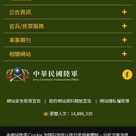
公告資訊
官兵/民眾服務
軍事期刊
相關網站
中
中
華
華
民
國
陸
民
網站安全政策宣告
政府網站資料開放宣告
網站隱私權政策
軍
Faceb
瀏覽人次：14,886,330
國
開
視
窗)
最後更新時間：2026-08-08
本網站使用 Cookie 及類似技術以提升使用者體驗、分析流量及提