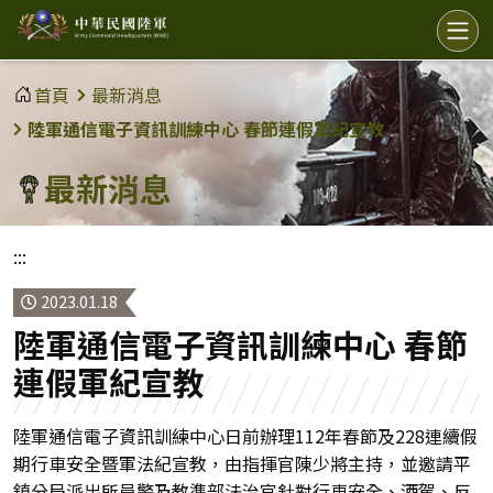
中
選
單
華
民
首頁
最新消息
國
陸軍通信電子資訊訓練中心 春節連假軍紀宣教
陸
最新消息
軍
:::
2023.01.18
陸軍通信電子資訊訓練中心 春節
連假軍紀宣教
陸軍通信電子資訊訓練中心日前辦理112年春節及228連續假
期行車安全暨軍法紀宣教，由指揮官陳少將主持，並邀請平
鎮分局派出所員警及教準部法治官針對行車安全、酒駕、反