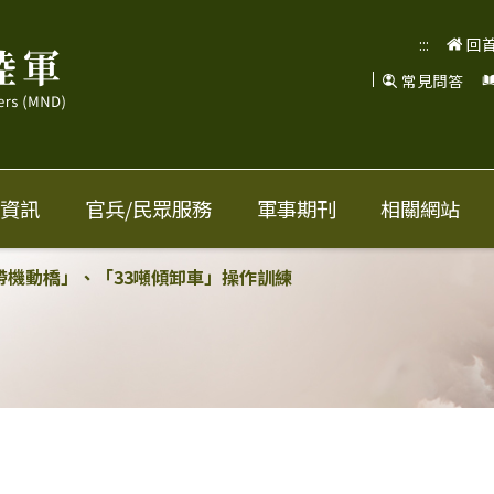
:::
回
常見問答
資訊
官兵/民眾服務
軍事期刊
相關網站
履帶機動橋」、「33噸傾卸車」操作訓練