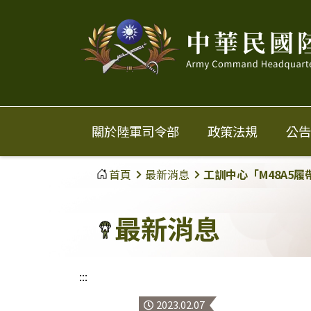
中
華
民
國
關於陸軍司令部
政策法規
公告
陸
首頁
最新消息
工訓中心「M48A5
軍
最新消息
:::
2023.02.07