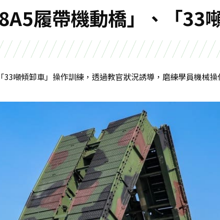
8A5履帶機動橋」、「33
、「33噸傾卸車」操作訓練，透過教官狀況誘導，磨練學員機械