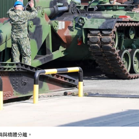
輛與橋體分離。