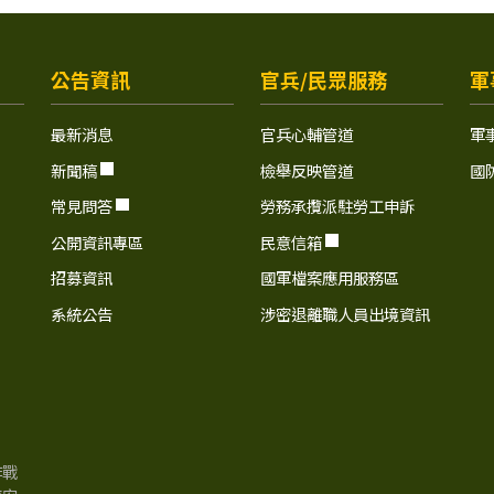
公告資訊
官兵/民眾服務
軍
最新消息
官兵心輔管道
軍
新聞稿
檢舉反映管道
國
常見問答
勞務承攬派駐勞工申訴
公開資訊專區
民意信箱
招募資訊
國軍檔案應用服務區
系統公告
涉密退離職人員出境資訊
作戰