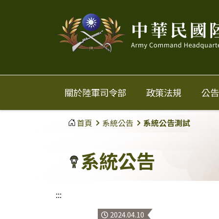
中
華
民
國
關於陸軍司令部
政策法規
公告
陸
首頁
系統公告
系統公告測試
軍
系統公告
:::
2024.04.10