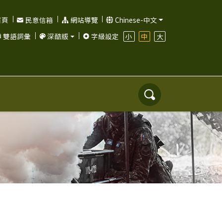
首頁
民意信箱
網站導覽
Chinese-中文
小
中
大
雙語詞彙
深酷版
字級設定
搜
尋