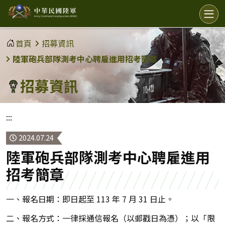
中
選
單
華
民
首頁
招募資訊
國
陸軍砲兵部隊測考中心聘雇進用招考簡章
陸
招募資訊
軍
:::
2024.07.24
陸軍砲兵部隊測考中心聘雇進用
招考簡章
一、報名日期：即日起至 113 年 7 月 31 日止。
二、報名方式：一律採通信報名（以郵戳日為憑）；以「限