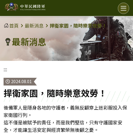
中
選
單
華
民
首頁
最新消息
捍衛家園，隨時樂意效勞！
國
最新消息
陸
軍
:::
2024.08.01
捍衛家園，隨時樂意效勞！
後備軍人是隱身各地的守護者，義無反顧穿上迷彩服投入保
家衛國行列。
這不僅是被賦予的責任，而是我們堅信，只有守護國家安
全，才能讓生活安定與經濟繁榮無後顧之憂。