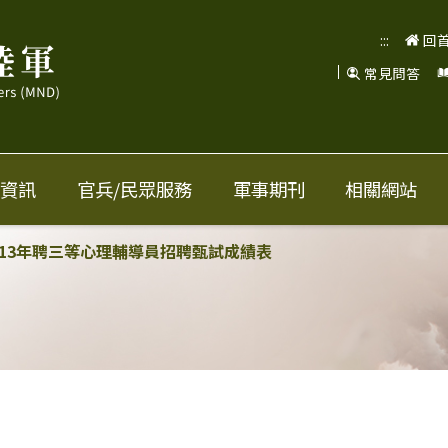
:::
回
常見問答
資訊
官兵/民眾服務
軍事期刊
相關網站
13年聘三等心理輔導員招聘甄試成績表