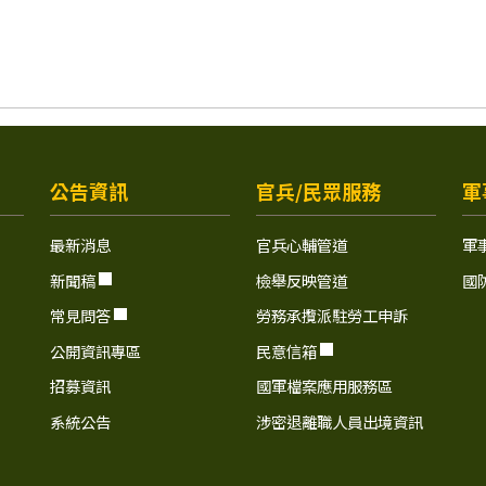
公告資訊
官兵/民眾服務
軍
最新消息
官兵心輔管道
軍
新聞稿
檢舉反映管道
國
常見問答
勞務承攬派駐勞工申訴
公開資訊專區
民意信箱
招募資訊
國軍檔案應用服務區
系統公告
涉密退離職人員出境資訊