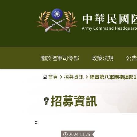
中
華
民
國
關於陸軍司令部
政策法規
公告
陸
首頁
招募資訊
陸軍第八軍團指揮部1
軍
招募資訊
:::
2024.11.25