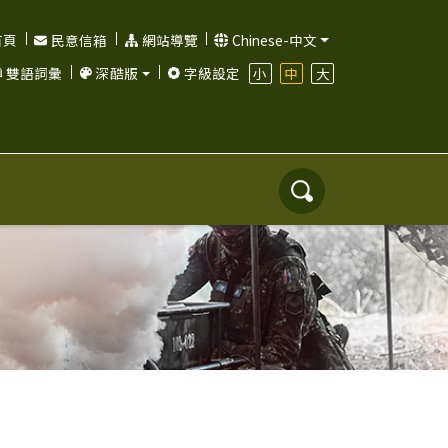
首頁
民意信箱
網站導覽
Chinese-中文
小
中
大
雙語詞彙
深酷版
字級設定
搜
尋