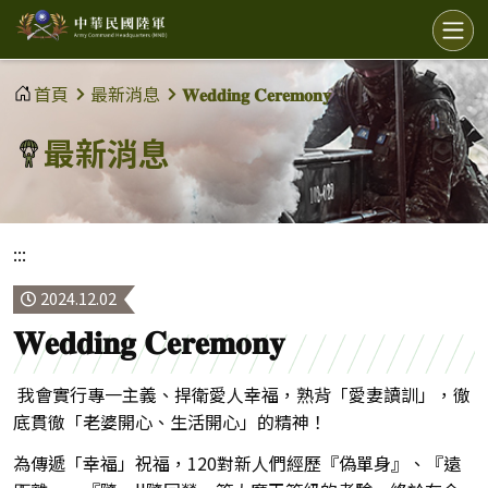
中
選
單
華
民
首頁
最新消息
𝐖𝐞𝐝𝐝𝐢𝐧𝐠 𝐂𝐞𝐫𝐞𝐦𝐨𝐧𝐲
國
最新消息
陸
軍
:::
2024.12.02
𝐖𝐞𝐝𝐝𝐢𝐧𝐠 𝐂𝐞𝐫𝐞𝐦𝐨𝐧𝐲
我會實行專一主義、捍衛愛人幸福，熟背「愛妻讀訓」，徹
底貫徹「老婆開心、生活開心」的精神！
為傳遞「幸福」祝福，120對新人們經歷『偽單身』、『遠