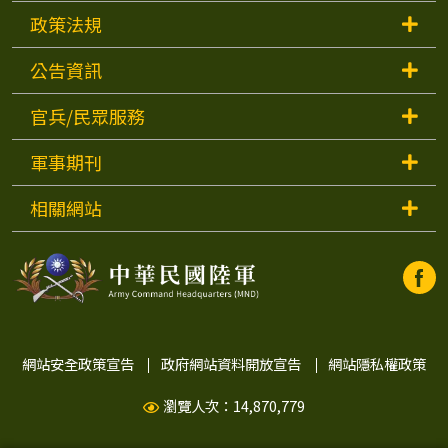
政策法規
公告資訊
官兵/民眾服務
軍事期刊
相關網站
中
中
華
華
民
國
陸
民
網站安全政策宣告
政府網站資料開放宣告
網站隱私權政策
軍
Faceb
瀏覽人次：14,870,779
國
開
視