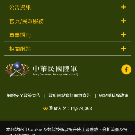
公告資訊
官兵/民眾服務
軍事期刊
相關網站
中
中
華
華
民
國
陸
民
網站安全政策宣告
政府網站資料開放宣告
網站隱私權政策
軍
Faceb
瀏覽人次：14,874,068
國
開
視
窗)
最後更新時間：2026-08-07
陸
本網站使用 Cookie 及類似技術以提升使用者體驗、分析流量及提