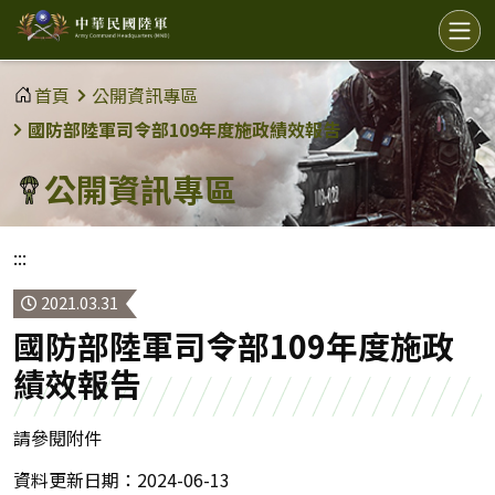
中
選
單
華
民
首頁
公開資訊專區
國
國防部陸軍司令部109年度施政績效報告
陸
公開資訊專區
軍
:::
2021.03.31
國防部陸軍司令部109年度施政
績效報告
請參閱附件
資料更新日期：2024-06-13