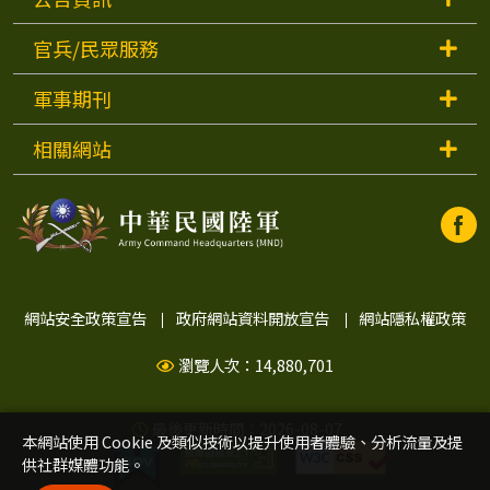
官兵/民眾服務
軍事期刊
相關網站
中
中
華
華
民
國
陸
民
網站安全政策宣告
政府網站資料開放宣告
網站隱私權政策
軍
Faceb
瀏覽人次：14,880,701
國
開
視
窗)
最後更新時間：2026-08-07
陸
本網站使用 Cookie 及類似技術以提升使用者體驗、分析流量及提
供社群媒體功能。